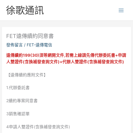
跳
徐歌通訊
至
主
要
內
FET遠傳續約同意書
容
發佈留言
/
FET-遠傳電信
遠傳續約199(30)須等網開文件,若需上線請先傳代辦委託書+申請
人雙證件(含換補發查詢文件)+代辦人雙證件(含換補發查詢文件)
【遠傳續約應附文件】
1.代辦委託書
2續約專案同意書
3銷售確認單
4申請人雙證件(含換補發查詢文件)