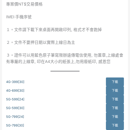
專案價NT$交易價格
IMEI:手機序號
１。文件請下載下來桌面再開啟印列, 格式才不會跑掉
２。文件不要押日期以實際上線日為主
３。證件可以用藍色原子筆寫限辦遠傳電信使用, 勿蓋章,上線處會
有專屬的上線章, 印在A4大小的紙張上,勿用廢紙印, 感恩您
4G-399[30]
下載
4G-699[30]
下載
5G-599[24]
下載
5G-599[30]
下載
5G-799[24]
下載
5G-799[30]
下載