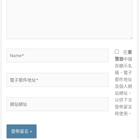
裡
輸
入
內
容...
Name*
在
瀏
覽器
中儲
存顯示名
稱、電子
電
郵件地址
子
及個人網
郵
站網址，
件
以供下次
網
地
發佈留言
站
址
時使用。
網
*
址