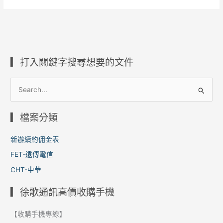
Alternative:
▎打入關鍵字搜尋想要的文件
搜
尋
▎檔案分類
關
鍵
新辦續約佣金表
字
FET-遠傳電信
:
CHT-中華
▎徐歌通訊高價收購手機
【收購手機專線】